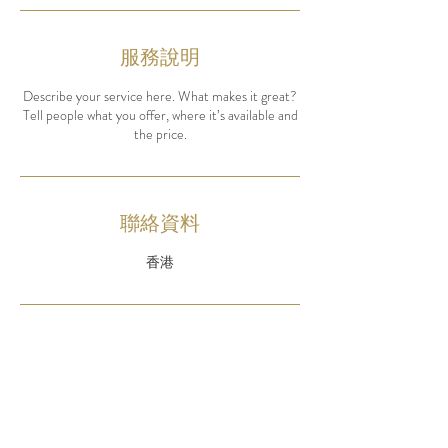
服務說明
Describe your service here. What makes it great?
Tell people what you offer, where it’s available and
the price.
聯絡資料
香港
​聯絡我們
參加者須知