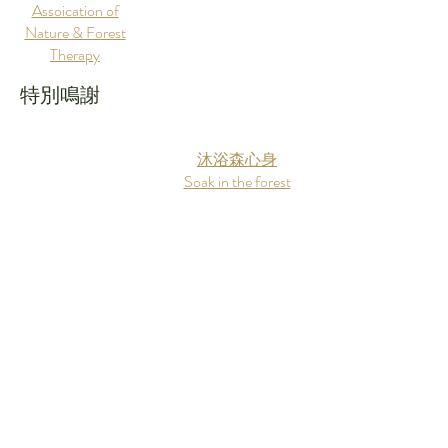
Assoication of
Nature & Forest
Therapy
特別鳴謝
​沐浴森心身
Soak in the forest