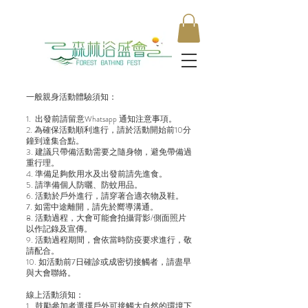
一般親身活動體驗須知：
1. 出發前請留意Whatsapp 通知注意事項。
2. 為確保活動順利進行，請於活動開始前10分
鐘到達集合點。
3. 建議只帶備活動需要之隨身物，避免帶備過
重行理。
4. 準備足夠飲用水及出發前請先進食。
5. 請準備個人防曬、防蚊用品。
6. 活動於戶外進行，請穿著合適衣物及鞋。
7. 如需中途離開，請先於嚮導溝通。
8. 活動過程，大會可能會拍攝背影/側面照片
以作記錄及宣傳。
9. 活動過程期間，會依當時防疫要求進行，敬
請配合。
10. 如活動前7日確診或成密切接觸者，請盡早
與大會聯絡。
​線上活動須知：
1. 鼓勵參加者選擇戶外可接觸大自然的環境下