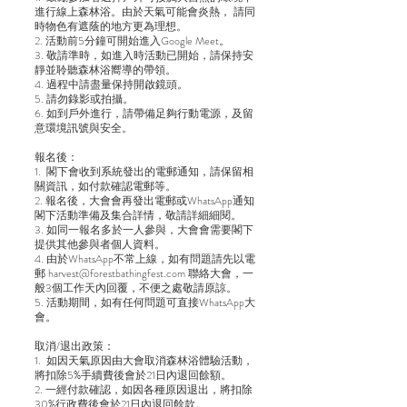
進行線上森林浴。由於天氣可能會炎熱， 請同
時物色有遮蔭的地方更為理想。
2. 活動前5分鐘可開始進入Google Meet。
3. 敬請準時，如進入時活動已開始，請保持安
靜並聆聽森林浴嚮導的帶領。
4. 過程中請盡量保持開啟鏡頭。
5. 請勿錄影或拍攝。
6. 如到戶外進行，請帶備足夠行動電源，及留
意環境訊號與安全。
報名後：
1. 閣下會收到系統發出的電郵通知，請保留相
關資訊，如付款確認電郵等。
2. 報名後，大會會再發出電郵或WhatsApp通知
閣下活動準備及集合詳情，敬請詳細細閱。
3. 如同一報名多於一人參與，大會會需要閣下
提供其他參與者個人資料。
4. 由於WhatsApp不常上線，如有問題請先以電
郵
harvest@forestbathingfest.com
聯絡大會，一
般3個工作天內回覆，不便之處敬請原諒。
5. 活動期間，如有任何問題可直接WhatsApp大
會。
取消/退出政策：
1. 如因天氣原因由大會取消森林浴體驗活動，
將扣除5%手續費後會於21日內退回餘額。
2. 一經付款確認，如因各種原因退出，將扣除
30%行政費後會於21日內退回餘款。